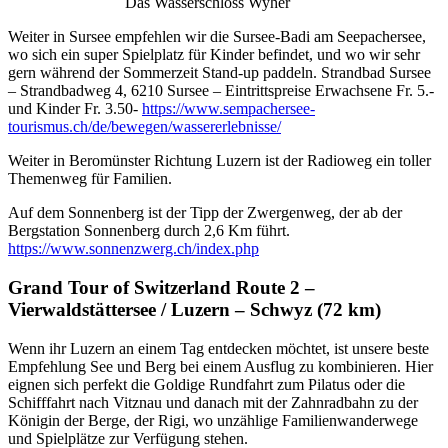
Das Wasserschloss Wyher
Weiter in Sursee empfehlen wir die Sursee-Badi am Seepachersee,
wo sich ein super Spielplatz für Kinder befindet, und wo wir sehr
gern während der Sommerzeit Stand-up paddeln. Strandbad Sursee
– Strandbadweg 4, 6210 Sursee – Eintrittspreise Erwachsene Fr. 5.-
und Kinder Fr. 3.50-
https://www.sempachersee-
tourismus.ch/de/bewegen/wassererlebnisse/
Weiter in Beromünster Richtung Luzern ist der Radioweg ein toller
Themenweg für Familien.
Auf dem Sonnenberg ist der Tipp der Zwergenweg, der ab der
Bergstation Sonnenberg durch 2,6 Km führt.
https://www.sonnenzwerg.ch/index.php
Grand Tour of Switzerland Route 2 –
Vierwaldstättersee / Luzern – Schwyz (72 km)
Wenn ihr Luzern an einem Tag entdecken möchtet, ist unsere beste
Empfehlung See und Berg bei einem Ausflug zu kombinieren. Hier
eignen sich perfekt die Goldige Rundfahrt zum Pilatus oder die
Schifffahrt nach Vitznau und danach mit der Zahnradbahn zu der
Königin der Berge, der Rigi, wo unzählige Familienwanderwege
und Spielplätze zur Verfügung stehen.