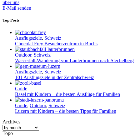
über uns
E-Mail senden
Top Posts
Ausflugsziele
,
Schweiz
Chocolat Frey Besucherzentrum in Buchs
Outdoor
,
Schweiz
Wasserfall-Wanderung von Lauterbrunnen nach Stechelberg
Ausflugsziele
,
Schweiz
101 Ausflugsziele in der Zentralschweiz
Guide
Basel mit Kindern – die besten Ausflüge für Familien
Guide
,
Outdoor
,
Schweiz
Luzern mit Kindern – die besten Tipps für Familien
Archives
Topo