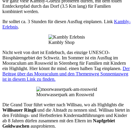
wir ganz viele Kambly-Guetzli probieren dürfen, mit dem tollen
Entdeckerpfad durch das Dorf (3.5 Km lang) für Familien
kombiniert werden.
Ihr solltet ca. 3 Stunden für diesen Ausflug einplanen. Link
Kambly-
Erlebnis
.
Kambly Shop
Nicht weit von dort ist Entlebuch, das einzige UNESCO-
Biosphärengebiet der Schweiz. Im Sommer ist ein Ausflug im
Mooraculum am Rossweid in Sörenberg für Familien mit Kindern
ein Highlight. Hier könnt ihr mind. einen halben Tag einplanen.
Der
Beitrag über das Mooraculum und den Themenweg Sonnentauweg
ist in diesem Link zu finden.
Moorwasserpark am Rossweid
Die Grand Tour führt weiter nach Willisau, wo als Highlights die
Willisauer Ringli
und die Altstadt zu nennen sind. Willisau bietet in
den Frühlings- und Herbstferien Kinderstadtführungen und Kinder
ab 8 Jahren dürfen zusammen mit den Eltern im
Napfgebiet
Goldwaschen
ausprobieren.