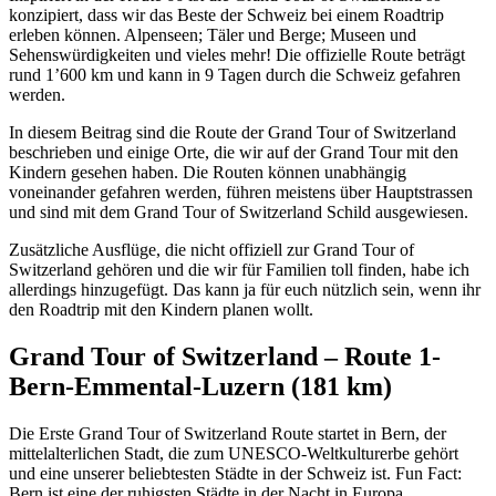
konzipiert, dass wir das Beste der Schweiz bei einem Roadtrip
erleben können. Alpenseen; Täler und Berge; Museen und
Sehenswürdigkeiten und vieles mehr! Die offizielle Route beträgt
rund 1’600 km und kann in 9 Tagen durch die Schweiz gefahren
werden.
In diesem Beitrag sind die Route der Grand Tour of Switzerland
beschrieben und einige Orte, die wir auf der Grand Tour mit den
Kindern gesehen haben. Die Routen können unabhängig
voneinander gefahren werden, führen meistens über Hauptstrassen
und sind mit dem Grand Tour of Switzerland Schild ausgewiesen.
Zusätzliche Ausflüge, die nicht offiziell zur Grand Tour of
Switzerland gehören und die wir für Familien toll finden, habe ich
allerdings hinzugefügt. Das kann ja für euch nützlich sein, wenn ihr
den Roadtrip mit den Kindern planen wollt.
Grand Tour of Switzerland – Route 1-
Bern-Emmental-Luzern (181 km)
Die Erste Grand Tour of Switzerland Route startet in Bern, der
mittelalterlichen Stadt, die zum UNESCO-Weltkulturerbe gehört
und eine unserer beliebtesten Städte in der Schweiz ist. Fun Fact:
Bern ist eine der ruhigsten Städte in der Nacht in Europa.