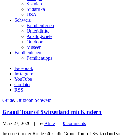
Spanien
Südafrika
USA
Schweiz
Familienferien
Unterkünfte
Ausflugsziele
Outdoor
Museen
Familienleben
Familientipps
Facebook
Instagram
YouTube
Contato
RSS
Guide
,
Outdoor
,
Schweiz
Grand Tour of Switzerland mit Kindern
März 27, 2020 | by
Aline
|
0 comments
Inspiriert in der Route 66 ist die Grand Tour of Switzerland so