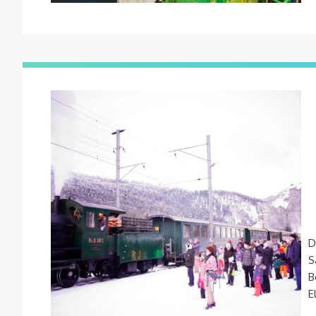
D
S
B
E