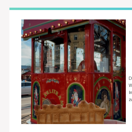
D
W
I
z