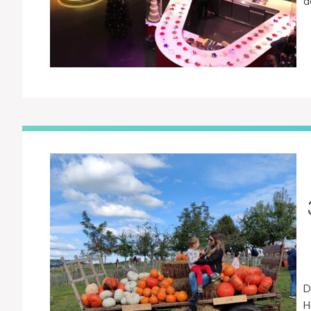
d
D
H