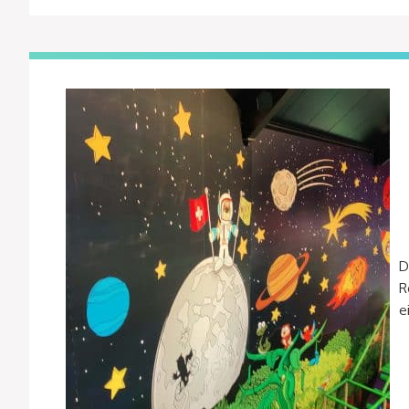
D
R
e