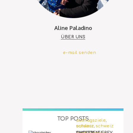
Aline Paladino
ÜBER UNS
e-mail senden
TOP POSTS
ausflugsziele
,
outdoor
schweiz
schweiz
,
WASSERFALL-
CHOCOLAT FREY