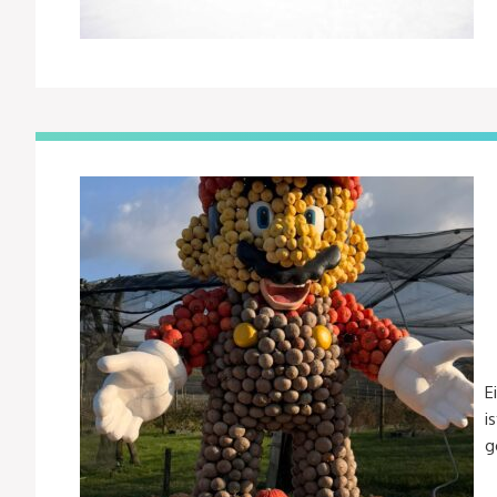
E
i
g