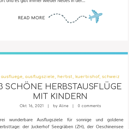
ort und es gibt immer wieder Neues in der...
READ MORE
ausfluege
,
ausflugsziele
,
herbst
,
kuerbishof
,
schweiz
3 SCHÖNE HERBSTAUSFLÜGE
MIT KINDERN
Okt. 16, 2021 | by
Aline
|
0 comments
rei wunderbare Ausflugsziele für sonnige und goldene
erbsttage: der Juckerhof Seegräben (ZH), der Oeschinensee