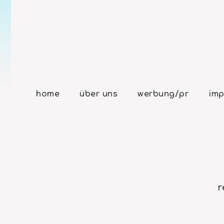
home
über uns
werbung/pr
imp
r