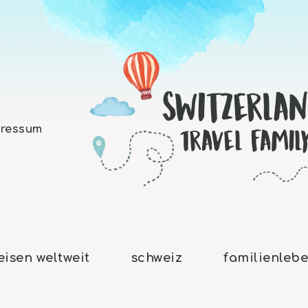
ressum
eisen weltweit
schweiz
familienleb