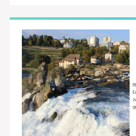
R
E
z
g