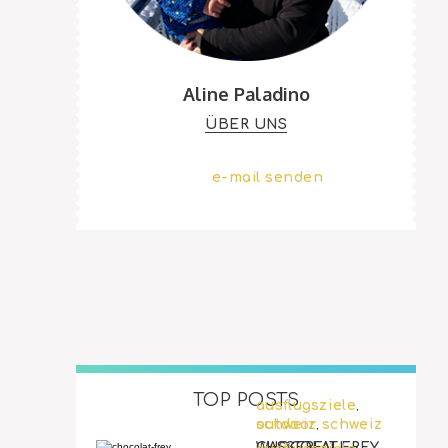
Aline Paladino
ÜBER UNS
e-mail senden
TOP POSTS
ausflugsziele
,
outdoor
schweiz
schweiz
,
WASSERFALL-
CHOCOLAT FREY