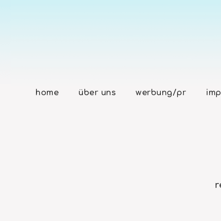
home
über uns
werbung/pr
imp
r