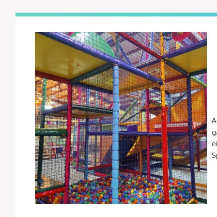
A
g
e
S