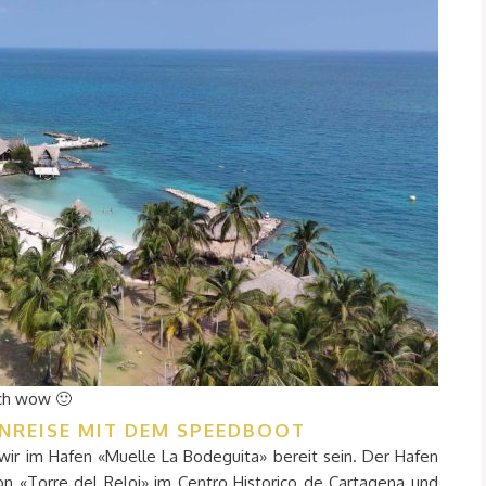
ch wow 🙂
NREISE MIT DEM SPEEDBOOT
wir im Hafen «Muelle La Bodeguita» bereit sein. Der Hafen
von «Torre del Reloj» im Centro Historico de Cartagena und