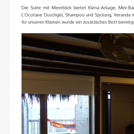
Die Suite mit Meerblick bietet Klima-Anlage, Mini-B
L’Occitane Duschgel, Shampoo und Spülung, Veranda mi
für unseren Kleinen wurde ein zusätzliches Bett bereitge