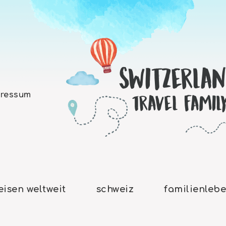
ressum
eisen weltweit
schweiz
familienleb