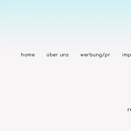
home
über uns
werbung/pr
imp
r