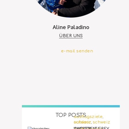
Aline Paladino
ÜBER UNS
e-mail senden
TOP POSTS
ausflugsziele
,
outdoor
schweiz
schweiz
,
WASSERFALL-
CHOCOLAT FREY