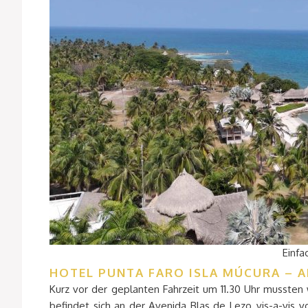
Einfa
HOTEL PUNTA FARO ISLA MÚCURA – A
Kurz vor der geplanten Fahrzeit um 11.30 Uhr mussten 
befindet sich an der Avenida Blas de Lezo, vis-a-vis 