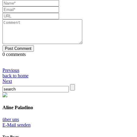
0 comments
Previous
back to home
Next
Aline Paladino
über uns
E-Mail senden
Top Posts