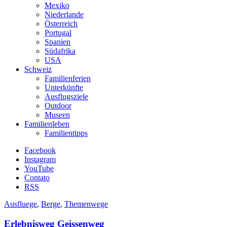
Mexiko
Niederlande
Österreich
Portugal
Spanien
Südafrika
USA
Schweiz
Familienferien
Unterkünfte
Ausflugsziele
Outdoor
Museen
Familienleben
Familientipps
Facebook
Instagram
YouTube
Contato
RSS
Ausfluege
,
Berge
,
Themenwege
Erlebnisweg Geissenweg