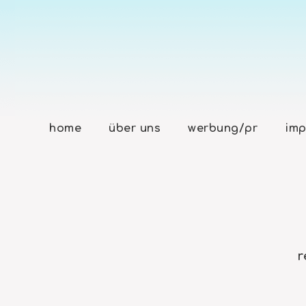
home
über uns
werbung/pr
imp
r