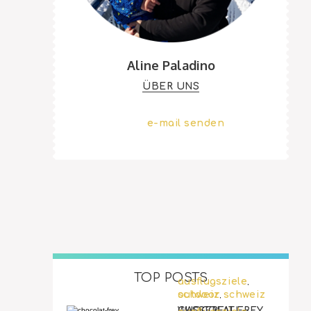
Aline Paladino
ÜBER UNS
e-mail senden
TOP POSTS
ausflugsziele
,
outdoor
schweiz
schweiz
,
WASSERFALL-
CHOCOLAT FREY