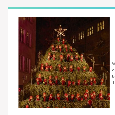
W
g
B
T