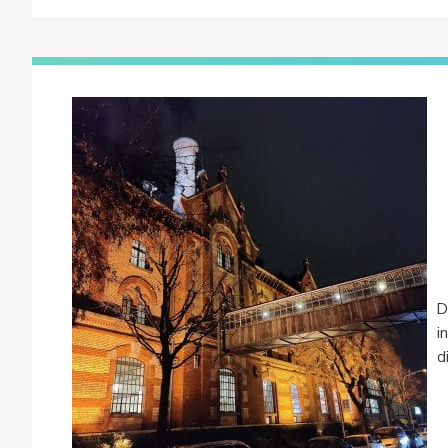
D
i
d