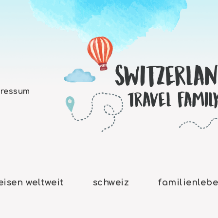
ressum
eisen weltweit
schweiz
familienleb