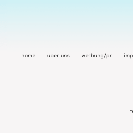
home
über uns
werbung/pr
imp
r