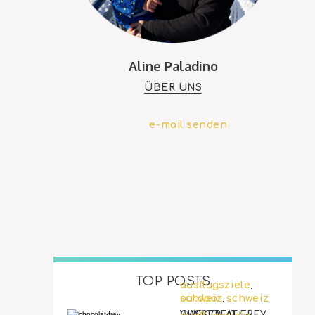
Aline Paladino
ÜBER UNS
e-mail senden
TOP POSTS
ausflugsziele
,
outdoor
schweiz
schweiz
,
WASSERFALL-
CHOCOLAT FREY