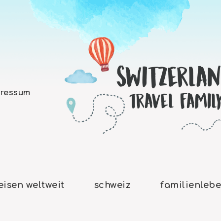
ressum
eisen weltweit
schweiz
familienleb