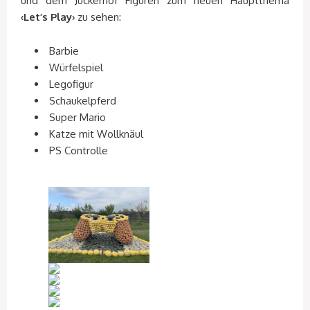
und dem Juckerhof Figuren zum neuen Hauptthema
‹Let’s Play›
zu sehen:
Barbie
Würfelspiel
Legofigur
Schaukelpferd
Super Mario
Katze mit Wollknäul
PS Controlle