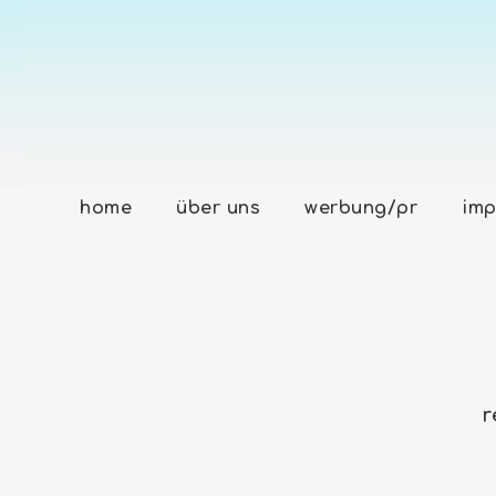
home
über uns
werbung/pr
imp
r