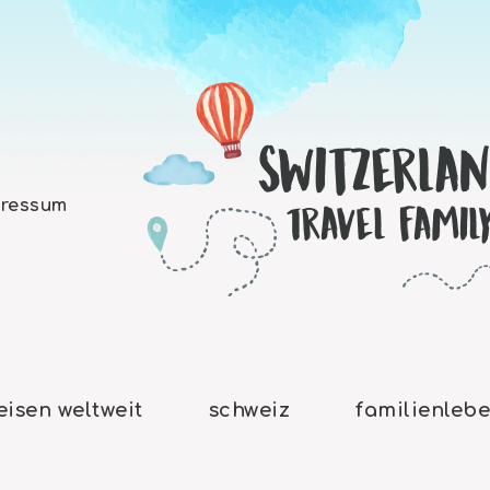
ressum
eisen weltweit
schweiz
familienleb