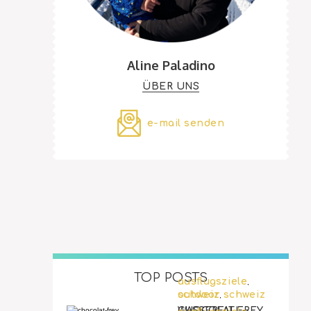
Aline Paladino
ÜBER UNS
e-mail senden
TOP POSTS
ausflugsziele
,
outdoor
schweiz
schweiz
,
WASSERFALL-
CHOCOLAT FREY