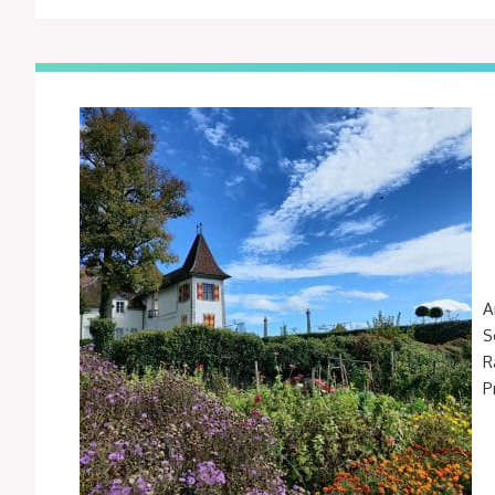
A
S
R
P