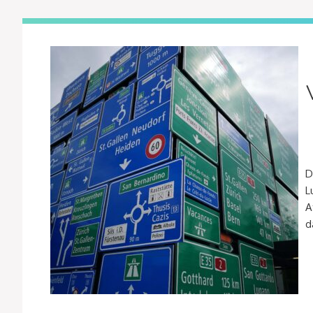
D
L
A
d