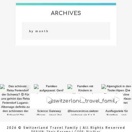
ARCHIVES
@switzerland_travel_family
2026 © Switzerland Travel Family | All Rights Reserved
DESIGN:
Thais Kazama
|
CODE:
PlicPlac