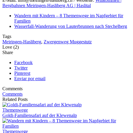
E-Mail: info@meiringen-hasliberg.ch / Webseite:
Willkommen |
Bergbahnen Meiringen-Hasliberg AG | Haslital
Wandern mit Kindern – 8 Themenwege im Napfgebiet für
Familien
Wasserfall-Wanderung von Lauterbrunnen nach Stechelberg
Tags
Meiringen-Hasliberg
,
Zwergenweg Muggestutz
Love (2)
Share
Facebook
Twitter
Pinterest
Enviar por email
Comments
Comments
Related Posts
Themenwege
Goldi-Familiensafari auf der Klewenalp
Themenwege