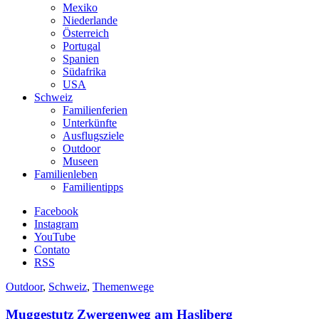
Mexiko
Niederlande
Österreich
Portugal
Spanien
Südafrika
USA
Schweiz
Familienferien
Unterkünfte
Ausflugsziele
Outdoor
Museen
Familienleben
Familientipps
Facebook
Instagram
YouTube
Contato
RSS
Outdoor
,
Schweiz
,
Themenwege
Muggestutz Zwergenweg am Hasliberg