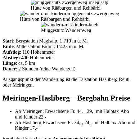
Hütte von Rääbargen und Rehbärbi
Hütte von Rääbargen und Rehbärbi
Muggestutz Wandernweg
Start
: Bergstation Mägisalp, 1’710 m ü. M.
Ende
: Mittelstation Bidmi, 1’423 m ü. M.
Aufstieg
: 110 Höhenmeter
Abstieg:
400 Höhenmeter
Länge
: ca. 5 km
Dauer
: 2 Stunden (reine Wanderzeit)
Ausgangspunkt der Wanderung ist die Talstation Hasliberg Reuti
oder Meiringen.
Meiringen-Hasliberg – Bergbahn Preise
Ab Meiringen: Erwachsene Fr. 44,-, 29,- mit Halbtax-Abo
und Kinder 22,-
Ab Hasliberg Erwachsene Fr. 34,-, 24,- mit Halbtax-Abo und
Kinder 17,-
Bergbahn Preise bis zum
Zwergenspielplatz Bidmi