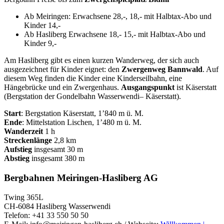
Ab Meiringen: Erwachsene 28,-, 18,- mit Halbtax-Abo und
Kinder 14,-
Ab Hasliberg Erwachsene 18,- 15,- mit Halbtax-Abo und
Kinder 9,-
Am Hasliberg gibt es einen kurzen Wanderweg, der sich auch
ausgezeichnet für Kinder eignet: den
Zwergenweg Bannwald
. Auf
diesem Weg finden die Kinder eine Kinderseilbahn, eine
Hängebrücke und ein Zwergenhaus.
Ausgangspunkt
ist Käserstatt
(Bergstation der Gondelbahn Wasserwendi– Käserstatt).
Start
: Bergstation Käserstatt, 1’840 m ü. M.
Ende
: Mittelstation Lischen, 1’480 m ü. M.
Wanderzeit
1 h
Streckenlänge
2,8 km
Aufstieg
insgesamt 30 m
Abstieg
insgesamt 380 m
Bergbahnen Meiringen-Hasliberg AG
Twing 365L
CH-6084 Hasliberg Wasserwendi
Telefon: +41 33 550 50 50