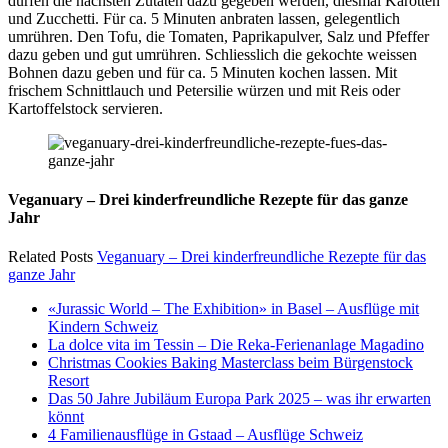
dürfen die nächsten Zutaten dazu gegeben werden, diesmal Karotten
und Zucchetti. Für ca. 5 Minuten anbraten lassen, gelegentlich
umrühren. Den Tofu, die Tomaten, Paprikapulver, Salz und Pfeffer
dazu geben und gut umrühren. Schliesslich die gekochte weissen
Bohnen dazu geben und für ca. 5 Minuten kochen lassen. Mit
frischem Schnittlauch und Petersilie würzen und mit Reis oder
Kartoffelstock servieren.
Veganuary – Drei kinderfreundliche Rezepte für das ganze
Jahr
Related Posts
Veganuary – Drei kinderfreundliche Rezepte für das
ganze Jahr
«Jurassic World – The Exhibition» in Basel – Ausflüge mit
Kindern Schweiz
La dolce vita im Tessin – Die Reka-Ferienanlage Magadino
Christmas Cookies Baking Masterclass beim Bürgenstock
Resort
Das 50 Jahre Jubiläum Europa Park 2025 – was ihr erwarten
könnt
4 Familienausflüge in Gstaad – Ausflüge Schweiz