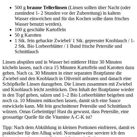
500 g
braune Tellerlinsen
(Linsen sollten über Nacht (oder
zumindest 1- 2 Stunden vor der Zubereitung) in kaltem
Wasser einweichen und für das Kochen sollte dann frisches
Wasser benutzt werden).
100 g geschälte Kartoffeln
50 g Karotten
1 Stk. fein gehackte Zwiebel/ 1 Stk. gepresster Knoblauch / 1-
2 Stk. Bio Lorbeerblätter / 1 Bund frische Petersilie und
Schnittlauch
Linsen abspülen und in Wasser bei mittlerer Hitze 30 Minuten
köcheln lassen, nach circa 15 Minuten Kartoffeln und Karotten dazu
geben. Nach ca. 30 Minuten in einer separaten Bratpfanne die
Zwiebel und den Knoblauch in Olivenöl anbraten und danach eine
Schöpfkelle Linsen dazugeben. Die Linsen zusammen mit Zwiebel
und Knoblauch leicht zerdrücken. Den Inhalt der Bratpfanne wieder
in den Topf geben, salzen und 1–2 Bio Lorbeerblätter beigeben und
noch ca. 10 Minuten mitkochen lassen, damit sich eine Sauce
entwickeln kann. Mit fein geschnittener Petersilie und Schnittlauch
würzen. Omas Geheimtipp! Hast du gewusst, dass Petersilie, eine
grossartige Quelle für die Vitamine A-C-K ist?
Tipp: Nach dem Abkühlung in kleinen Portionen einfrieren, damit es
praktischer für den Alltag wird. Normalerweise serviere ich den